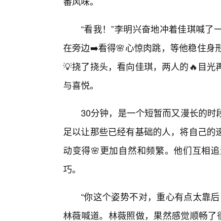
番风味。
“看我！”李明兴奋地冲着佳琪喊了
在旁边➡️看得🌸心惊肉跳，等他稳住
💡挠了挠头，看向佳琪，两人的🔥目
与喜悦。
30分钟，是一个短暂而又漫长的时
足以让那些已经有基础的人，将自己的
动变得🌸更加自然和频繁。他们互相
巧。
“你这个姿势不对，重心有点太靠后
林薇喊道。林薇照做，果然感觉顺畅了很