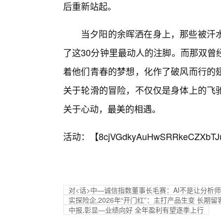
后重新站起。
当夕阳的余晖洒在身上，那些被汗
了这30分钟里最动人的注脚。而那双曾
着他们青春的梦想，化作了破风而行的翅
关于轮滑的冒险，不仅仅是身体上的飞驰
关于心动，最美的相遇。
活动：【
8cjVGdkyAuHwSRRkeCZXbTJ
对<话>中—诚信指数董事长毛赛：AI不是让分析
实探险企,2026年“开门红”：主打产品生变 长期
中报,彰显—业绩向好 全年盈利有望逐季上行